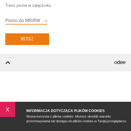
Treść pisma w załączniku
Pismo do MRiRW
WSTECZ
x
INFORMACJA DOTYCZĄCA PLIKÓW COOKIES
Strona korzysta z plików cookies. Możesz określić warunki
przechowywania lub dostępu do plików cookies w Twojej przeglądarce.