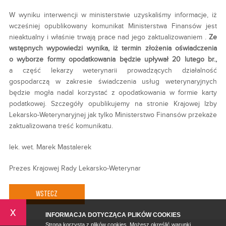
W wyniku interwencji w ministerstwie uzyskaliśmy informacje, iż
wcześniej opublikowany komunikat Ministerstwa Finansów jest
nieaktualny i właśnie trwają prace nad jego zaktualizowaniem .
Ze
wstępnych wypowiedzi wynika, iż termin złożenia oświadczenia
o wyborze formy opodatkowania będzie upływał 20 lutego br.,
a część lekarzy weterynarii prowadzących działalność
gospodarczą w zakresie świadczenia usług weterynaryjnych
będzie mogła nadal korzystać z opodatkowania w formie karty
podatkowej. Szczegóły opublikujemy na stronie Krajowej Izby
Lekarsko-Weterynaryjnej jak tylko Ministerstwo Finansów przekaże
zaktualizowana treść komunikatu.
lek. wet. Marek Mastalerek
Prezes Krajowej Rady Lekarsko-Weterynar
WSTECZ
x
INFORMACJA DOTYCZĄCA PLIKÓW COOKIES
Strona korzysta z plików cookies. Możesz określić warunki