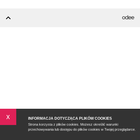
x
INFORMACJA DOTYCZĄCA PLIKÓW COOKIES
Strona korzysta z plików cookies. Możesz określić warunki
przechowywania lub dostępu do plików cookies w Twojej przeglądarce.