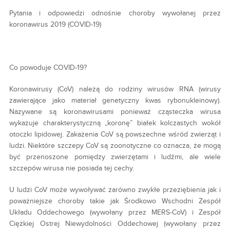
Pytania i odpowiedzi odnośnie choroby wywołanej przez
koronawirus 2019 (COVID-19)
Co powoduje COVID-19?
Koronawirusy (CoV) należą do rodziny wirusów RNA (wirusy
zawierające jako materiał genetyczny kwas rybonukleinowy).
Nazywane są koronawirusami ponieważ cząsteczka wirusa
wykazuje charakterystyczną „koronę” białek kolczastych wokół
otoczki lipidowej. Zakażenia CoV są powszechne wśród zwierząt i
ludzi. Niektóre szczepy CoV są zoonotyczne co oznacza, że mogą
być przenoszone pomiędzy zwierzętami i ludźmi, ale wiele
szczepów wirusa nie posiada tej cechy.
U ludzi CoV może wywoływać zarówno zwykłe przeziębienia jak i
poważniejsze choroby takie jak Środkowo Wschodni Zespół
Układu Oddechowego (wywołany przez MERS-CoV) i Zespół
Ciężkiej Ostrej Niewydolności Oddechowej (wywołany przez