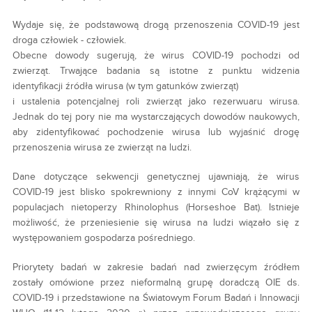
Wydaje się, że podstawową drogą przenoszenia COVID-19 jest
droga człowiek - człowiek.
Obecne dowody sugerują, że wirus COVID-19 pochodzi od
zwierząt. Trwające badania są istotne z punktu widzenia
identyfikacji źródła wirusa (w tym gatunków zwierząt)
i ustalenia potencjalnej roli zwierząt jako rezerwuaru wirusa.
Jednak do tej pory nie ma wystarczających dowodów naukowych,
aby zidentyfikować pochodzenie wirusa lub wyjaśnić drogę
przenoszenia wirusa ze zwierząt na ludzi.
Dane dotyczące sekwencji genetycznej ujawniają, że wirus
COVID-19 jest blisko spokrewniony z innymi CoV krążącymi w
populacjach nietoperzy Rhinolophus (Horseshoe Bat). Istnieje
możliwość, że przeniesienie się wirusa na ludzi wiązało się z
występowaniem gospodarza pośredniego.
Priorytety badań w zakresie badań nad zwierzęcym źródłem
zostały omówione przez nieformalną grupę doradczą OIE ds.
COVID-19 i przedstawione na Światowym Forum Badań i Innowacji