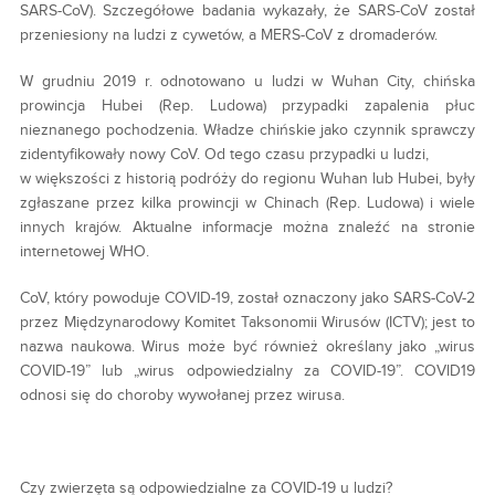
SARS-CoV). Szczegółowe badania wykazały, że SARS-CoV został
przeniesiony na ludzi z cywetów, a MERS-CoV z dromaderów.
W grudniu 2019 r. odnotowano u ludzi w Wuhan City, chińska
prowincja Hubei (Rep. Ludowa) przypadki zapalenia płuc
nieznanego pochodzenia. Władze chińskie jako czynnik sprawczy
zidentyfikowały nowy CoV. Od tego czasu przypadki u ludzi,
w większości z historią podróży do regionu Wuhan lub Hubei, były
zgłaszane przez kilka prowincji w Chinach (Rep. Ludowa) i wiele
innych krajów. Aktualne informacje można znaleźć na stronie
internetowej WHO.
CoV, który powoduje COVID-19, został oznaczony jako SARS-CoV-2
przez Międzynarodowy Komitet Taksonomii Wirusów (ICTV); jest to
nazwa naukowa. Wirus może być również określany jako „wirus
COVID-19” lub „wirus odpowiedzialny za COVID-19”. COVID19
odnosi się do choroby wywołanej przez wirusa.
Czy zwierzęta są odpowiedzialne za COVID-19 u ludzi?