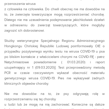
przenoszenia wirusa
z człowieka na człowieka. Do chwili obecnej nie ma dowodów na
to, że zwierzęta towarzyszące mogą rozprzestrzeniać chorobę.
Dlatego nie ma uzasadnienia podejmowanie jakichkolwiek działań
w odniesieniu do zwierząt towarzyszących, które mogłyby
zagrozić ich dobrostanowi.
Służby weterynaryjne Specjalnego Regionu Administracyjnego
Hongkongu Chińskiej Republiki Ludowej poinformowały OIE o
przypadku pozytywnego wyniku testu na wirusa COVID-19 u psa
po bliskim kontakcie z właścicielami chorymi na COVID-19[ - patrz
Natychmiastowe powiadomienie ( 01.03.2020) i raport
uzupełniający nr 1 (09.03.2020)]. Test przeprowadzony metodą
PCR w czasie rzeczywistym wykazał obecność materiału
genetycznego wirusa COVID-19. Pies nie wykazywał żadnych
klinicznych objawów choroby.
Nie ma dowodów na to, że psy odgrywają rolę w
rozprzestrzenianiu się tej choroby
u ludzi lub że mogą na nią zachorować. Konieczne są dalsze