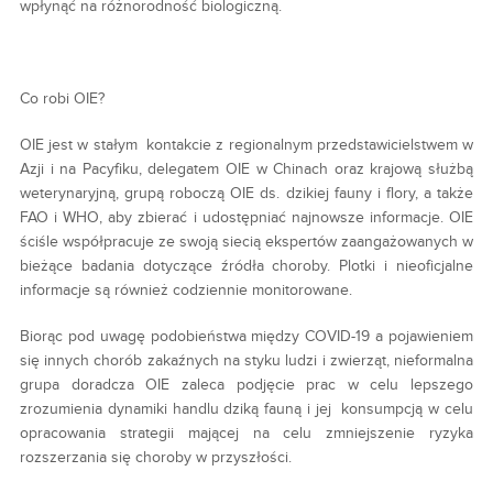
wpłynąć na różnorodność biologiczną.
Co robi OIE?
OIE jest w stałym kontakcie z regionalnym przedstawicielstwem w
Azji i na Pacyfiku, delegatem OIE w Chinach oraz krajową służbą
weterynaryjną, grupą roboczą OIE ds. dzikiej fauny i flory, a także
FAO i WHO, aby zbierać i udostępniać najnowsze informacje. OIE
ściśle współpracuje ze swoją siecią ekspertów zaangażowanych w
bieżące badania dotyczące źródła choroby. Plotki i nieoficjalne
informacje są również codziennie monitorowane.
Biorąc pod uwagę podobieństwa między COVID-19 a pojawieniem
się innych chorób zakaźnych na styku ludzi i zwierząt, nieformalna
grupa doradcza OIE zaleca podjęcie prac w celu lepszego
zrozumienia dynamiki handlu dziką fauną i jej konsumpcją w celu
opracowania strategii mającej na celu zmniejszenie ryzyka
rozszerzania się choroby w przyszłości.