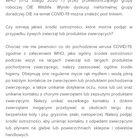
WHO (11-12 lutego 2020 r.) przez przewodniczącego grupy
roboczej OIE Wildlife. Wyniki dyskusji nieformalnej grupy
doradczej OIE na temat COVID-19 można znaleźć pod linkiem.
Czy istnieją jakieś środki ostrożności, które można podjąć w
przypadku żywych zwierząt lub produktów zwierzęcych?
Chociaż nie ma pewności co do pochodzenia wirusa COVID-19,
zgodnie z zaleceniami WHO, jako ogólny środek ostrożności
podczas wizyt na targach zwierząt lub targach produktów
pochodzenia zwierzęcego, należy zastosować ogólne środki
higieny. Obejmują one regularne mycie rąk mydłem i wodą pitną
po każdym kontakcie ze zwierzęciem lub produktami pochodzenia
zwierzęcego, a także unikanie dotykania oczu, nosa lub ust oraz
unikania kontaktu z chorymi zwierzętami lub zepsutymi produktami
zwierzęcymi. Należy unikać wszelkiego kontaktu z dzikimi
zwierzętami mogącymi przebywać w okolicach targu (np.
bezpańskie koty i psy, gryzonie, ptaki, nietoperze). Należy podjąć
środki ostrożności, aby uniknąć kontaktu z odpadami zwierzęcymi
lub płynami na glebie lub powierzchniach sklepów i obiektów
handlowych.