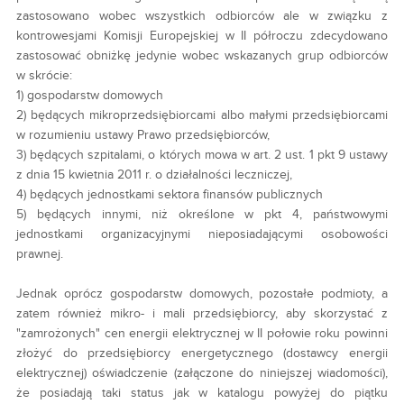
zastosowano wobec wszystkich odbiorców ale w związku z
kontrowesjami Komisji Europejskiej w II półroczu zdecydowano
zastosować obniżkę jedynie wobec wskazanych grup odbiorców
w skrócie:
1) gospodarstw domowych
2) będących mikroprzedsiębiorcami albo małymi przedsiębiorcami
w rozumieniu ustawy Prawo przedsiębiorców,
3) będących szpitalami, o których mowa w art. 2 ust. 1 pkt 9 ustawy
z dnia 15 kwietnia 2011 r. o działalności leczniczej,
4) będących jednostkami sektora finansów publicznych
5) będących innymi, niż określone w pkt 4, państwowymi
jednostkami organizacyjnymi nieposiadającymi osobowości
prawnej.
Jednak oprócz gospodarstw domowych, pozostałe podmioty, a
zatem również mikro- i mali przedsiębiorcy, aby skorzystać z
"zamrożonych" cen energii elektrycznej w II połowie roku powinni
złożyć do przedsiębiorcy energetycznego (dostawcy energii
elektrycznej) oświadczenie (załączone do niniejszej wiadomości),
że posiadają taki status jak w katalogu powyżej do piątku