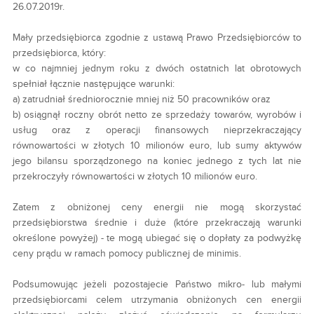
26.07.2019r.
Mały przedsiębiorca zgodnie z ustawą Prawo Przedsiębiorców to
przedsiębiorca, który:
w co najmniej jednym roku z dwóch ostatnich lat obrotowych
spełniał łącznie następujące warunki:
a) zatrudniał średniorocznie mniej niż 50 pracowników oraz
b) osiągnął roczny obrót netto ze sprzedaży towarów, wyrobów i
usług oraz z operacji finansowych nieprzekraczający
równowartości w złotych 10 milionów euro, lub sumy aktywów
jego bilansu sporządzonego na koniec jednego z tych lat nie
przekroczyły równowartości w złotych 10 milionów euro.
Zatem z obniżonej ceny energii nie mogą skorzystać
przedsiębiorstwa średnie i duże (które przekraczają warunki
określone powyżej) - te mogą ubiegać się o dopłaty za podwyżkę
ceny prądu w ramach pomocy publicznej de minimis.
Podsumowując jeżeli pozostajecie Państwo mikro- lub małymi
przedsiębiorcami celem utrzymania obniżonych cen energii